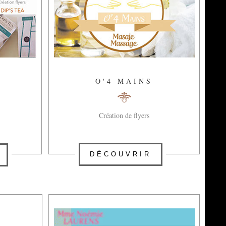
O'4 MAINS
Création de flyers
DÉCOUVRIR