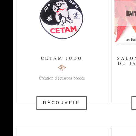
CETAM JUDO
SALO
DU J
Création d'écussons brodés
DÉCOUVRIR