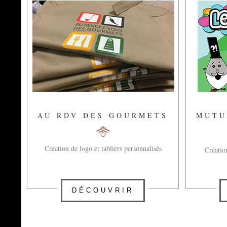
AU RDV DES GOURMETS
MUTU
Création de logo et tabliers personnalisés
Création
DÉCOUVRIR